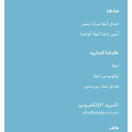
فنادقنا
فندق ليفا مزايا سنتر
أمين باشا ليفا، أوغندا
علاماتنا التجارية
ليفا
إيكونو من ليفا
فندق ليفا ريزيدنس
البريد الإلكتروني
info@stayleva.com
هاتف