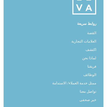
الشاشات المسطحة، والقنوات الفضائية، وخدمة واي فاي مجانية.
كما يقدم فندق ليفا رحلة مجانية إلى ذي فيو النخلة لضمان
لحظات سعيدة خلال عيد الأضحى المبارك وإقامة مثالية برفقة
العائلة! سارعوا لحجز إقامتكم في فندق ليفا على شارع الشيخ
روابط سريعة
زايد اليوم، واستمتعوا بتجربةٍ مثالية من الاسترخاء وتجديد النشاط
القصة
سواء للمسافرين
https://www.gulftourism.news/news/2023/06/09/10623/
العلامات التجارية
اكتشف
لماذا نحن
فريقنا
الوظائف
ممثل خدمة العملاء/ الاستدامة
تواصل معنا
خبر صحفى